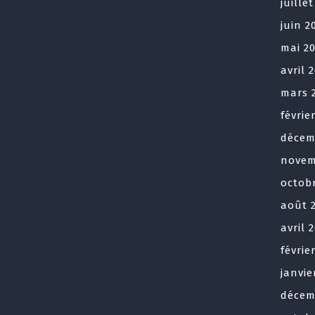
juille
juin 2
mai 2
avril 
mars 
févrie
décem
novem
octob
août 
avril 
févrie
janvie
décem