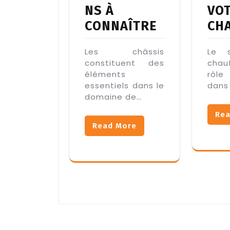
NS À
VO
CONNAÎTRE
CH
Les châssis
Le 
constituent des
chau
éléments
rôl
essentiels dans le
dans
domaine de…
Rea
Read More