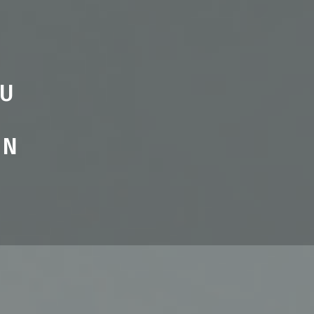
AU
ON