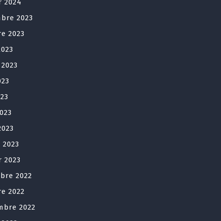
r 2024
bre 2023
re 2023
2023
t 2023
023
023
2023
2023
r 2023
r 2023
bre 2022
re 2022
mbre 2022