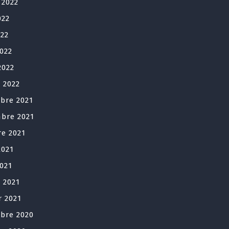
t 2022
022
022
2022
2022
r 2022
bre 2021
bre 2021
re 2021
2021
2021
r 2021
r 2021
bre 2020