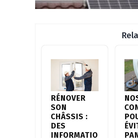
Rel
RÉNOVER
NO
SON
CO
CHÂSSIS :
PO
DES
ÉVI
INFORMATIO
PA