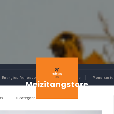
Energies Renouvelables
Domotique
Menuiserie 
Meizitangstore
ts
0 categories