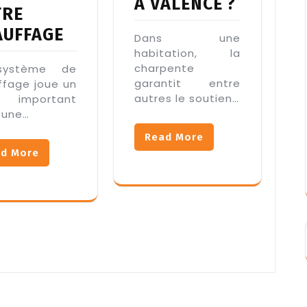
À VALENCE ?
TRE
AUFFAGE
Dans une
habitation, la
charpente
système de
garantit entre
ffage joue un
autres le soutien…
e important
 une…
Read More
d More