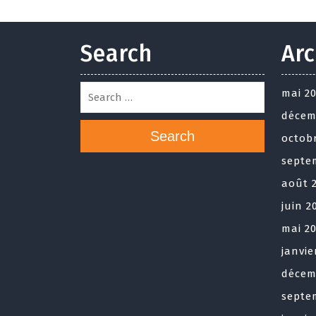
Search
Arc
mai 2
décem
Search
octob
septe
août 
juin 2
mai 2
janvie
décem
septe