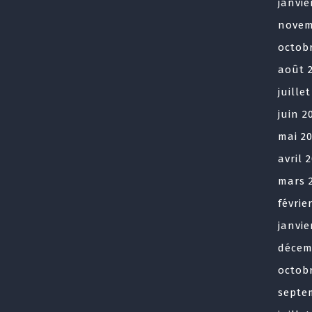
janvie
novem
octob
août 
juille
juin 2
mai 2
avril 
mars 
févrie
janvie
décem
octob
septe