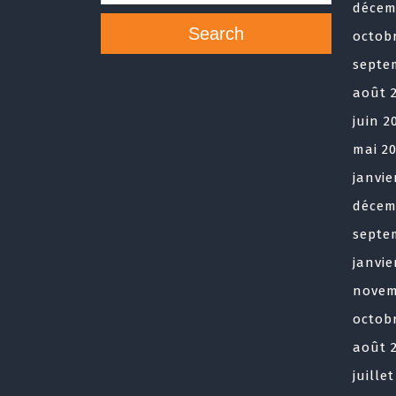
décem
Search
octob
septe
août 
juin 2
mai 2
janvie
décem
septe
janvie
novem
octob
août 
juille