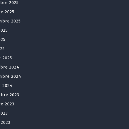
bre 2025
re 2025
mbre 2025
2025
025
025
r 2025
bre 2024
mbre 2024
r 2024
bre 2023
re 2023
2023
t 2023