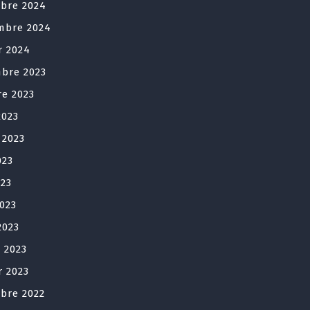
bre 2024
mbre 2024
r 2024
bre 2023
re 2023
2023
t 2023
023
023
2023
2023
r 2023
r 2023
bre 2022