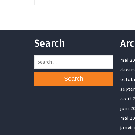
Search
Arc
mai 2
décem
Search
octob
septe
août 
juin 2
mai 2
janvie