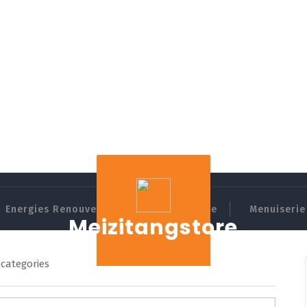
Energies Renouvelables
Domotique
Menuiserie 
Meizitangstore
 categories