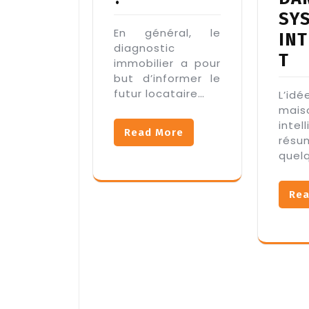
SY
En général, le
INT
diagnostic
T
immobilier a pour
but d’informer le
futur locataire…
L’i
mais
intel
Read More
rés
quel
Rea