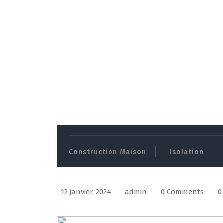
Skip
to
Construction Maison
Isolation
content
12 janvier, 2024
admin
0 Comments
0