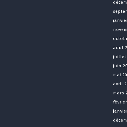
décem
septe
janvie
novem
octob
août 
juille
juin 2
mai 2
avril 
mars 
févrie
janvie
décem