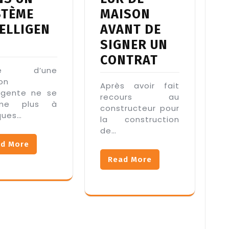
STÈME
MAISON
ELLIGEN
AVANT DE
SIGNER UN
CONTRAT
dée d’une
on
Après avoir fait
ligente ne se
recours au
ume plus à
constructeur pour
ques…
la construction
de…
d More
Read More