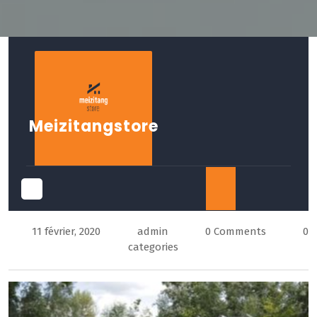
Skip
to
content
Meizitangstore
Open
11 février, 2020
admin
0 Comments
0
Button
categories