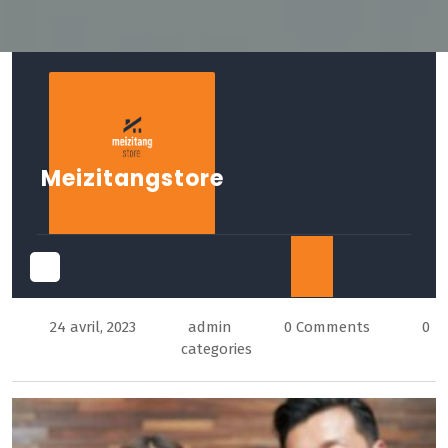
Skip
to
content
Meizitangstore
Open
24 avril, 2023
admin
0 Comments
0
Button
categories