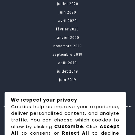
juillet 2020
juin 2020
avril 2020
février 2020
janvier 2020
novembre 2019
septembre 2019
août 2019
juillet 2019
juin 2019
Meta
We respect your privacy
Cookies help us improve your experience,
deliver personalized content, and analyze
Connexion
traffic. You can choose which cookies to
allow by clicking
Customize
. Click
Accept
Categories
All
to consent or
Reject All
to decline