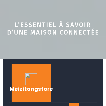
L’ESSENTIEL À SAVOIR
D’UNE MAISON CONNECTÉE
Skip
to
content
Meizitangstore