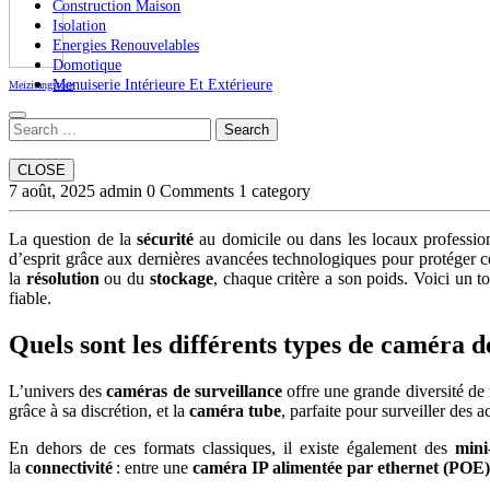
Construction Maison
Isolation
Energies Renouvelables
Domotique
Menuiserie Intérieure Et Extérieure
Meizitangstore
Close
Search
Button
CLOSE
7 août, 2025
admin
0 Comments
1 category
La question de la
sécurité
au domicile ou dans les locaux profession
d’esprit grâce aux dernières avancées technologiques pour protéger c
la
résolution
ou du
stockage
, chaque critère a son poids. Voici un 
fiable.
Quels sont les différents types de caméra d
L’univers des
caméras de surveillance
offre une grande diversité de
grâce à sa discrétion, et la
caméra tube
, parfaite pour surveiller des a
En dehors de ces formats classiques, il existe également des
mini
la
connectivité
: entre une
caméra IP alimentée par ethernet (POE)