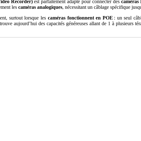
deo Recorder)
est parfaitement adapté pour connecter des
caméras 
ement les
caméras analogiques
, nécessitant un câblage spécifique jusq
ent, surtout lorsque les
caméras fonctionnent en POE
: un seul câbl
 trouve aujourd’hui des capacités généreuses allant de 1 à plusieurs té