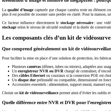
Résolution d’image et nombre de mégapixels : pourquoi
La
qualité d’image
capturée par chaque caméra reste un élément ce
plus il est possible de zoomer sans perdre en clarté. Pour la maison, u
Ce facteur influence directement le
stockage nécessaire
: une vidé
stockage
selon le niveau de sécurité souhaité et la durée de conservat
Les composants clés d’un kit de vidéosurve
Que comprend généralement un kit de vidéosurveillance
Pour faciliter la mise en place d’une solution de protection, les fabri
Plusieurs
caméras
(dômes, tubes ou mixtes), adaptées aux usages
Un
enregistreur NVR ou DVR
chargé de centraliser, d’encode
Des
câbles Ethernet
ou coaxiaux si la connexion POE est choisi
Un
disque dur
préinstallé ou compatible, dimensionné en fonc
Accessoires essentiels : alimentation, support mural, manuel expl
Choisir un
kit de vidéosurveillance
permet ainsi d’éviter les oublis et
Quelle différence entre NVR et DVR pour l’enregistre