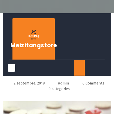
Skip
to
content
Meizitangstore
Open
2 septembre, 2019
admin
0 Comments
Button
0 categories