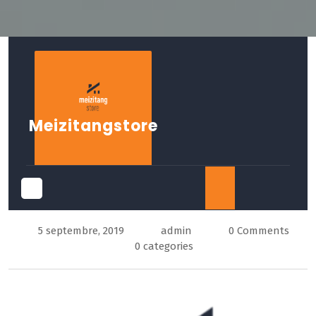
Skip
to
content
Meizitangstore
Open
5 septembre, 2019
admin
0 Comments
Button
0 categories