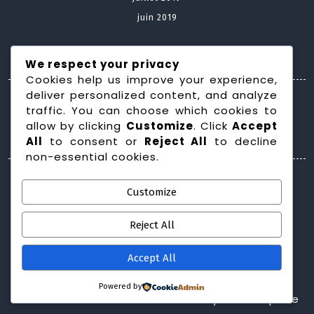
juin 2019
Meta
We respect your privacy
Cookies help us improve your experience,
deliver personalized content, and analyze
Connexion
traffic. You can choose which cookies to
allow by clicking
Customize
. Click
Accept
Categories
All
to consent or
Reject All
to decline
non-essential cookies.
Construction maison
Customize
Domotique
Energies renouvelables
Reject All
Isolation
Menuiserie intérieure et extérieure
Accept All
Powered by
Construction WordPress Theme
By Themespride