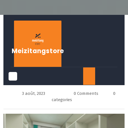
Skip
to
content
Meizitangstore
Open
3 août, 2023
0 Comments
0
Button
categories