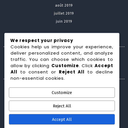
août 2019
juillet 2019
juin 2019
Meta
We respect your privacy
Cookies help us improve your experience,
deliver personalized content, and analyze
Connexion
traffic. You can choose which cookies to
allow by clicking
Customize
. Click
Accept
Categories
All
to consent or
Reject All
to decline
non-essential cookies.
Construction maison
Customize
Domotique
Energies renouvelables
Reject All
Isolation
Menuiserie intérieure et extérieure
Accept All