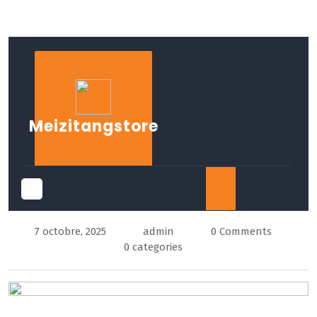
Skip
to
content
Meizitangstore
Open
7 octobre, 2025
admin
0 Comments
Button
0 categories